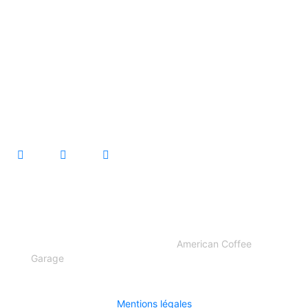
Pièces détachées
Services
Vêtements
Évènementiel
Contact
© 2022 – Tous droits réservés –
American Coffee
Garage
Mentions légales