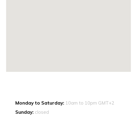
Monday to Saturday:
10am to 10pm GMT+2
Sunday:
closed